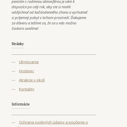
penzión s rodinnou atmosférou je vám k
dispozícii po celý rok, aby ste si mohli
oddýchnuť od každodenného zhonu a vychutnať
si príjemný pobyt v tichom prostredí. Ďakujeme
za dôveru a tešíme sa, že sa u nás možno
čoskoro uvidíme!
Stránky
—
Ubytovanie
—
Hostinec
—
Atrakcie v okolí
—
Kontakty
Informácie
—
Ochrana osobných údajov a poučenie o